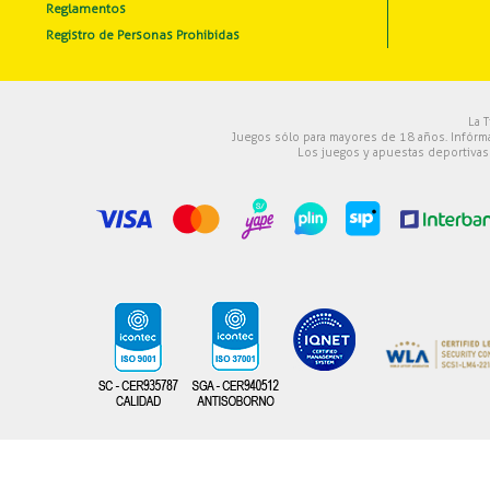
Reglamentos
Registro de Personas Prohibidas
La 
Juegos sólo para mayores de 18 años. Infórm
Los juegos y apuestas deportivas