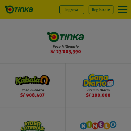
Ingresa
Regístrate
Pozo Millonario
S/ 23'003,390
Pozo Buenazo
Premio Diario
S/ 908,407
S/ 200,000