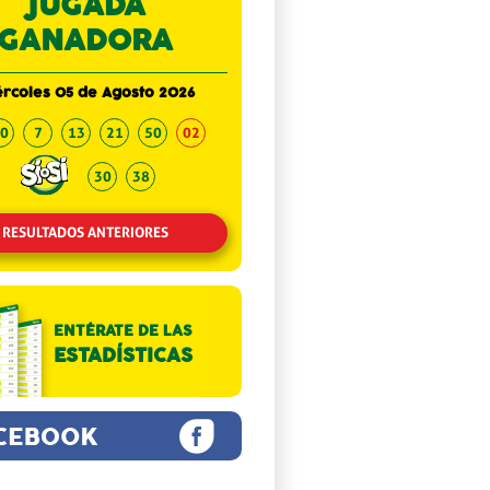
JUGADA
GANADORA
rcoles 05 de Agosto 2026
0
7
13
21
50
02
30
38
RESULTADOS ANTERIORES
ENTÉRATE DE LAS
ESTADÍSTICAS