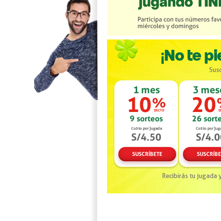
¡No te pi
Susc
1 mes
3 mes
10
20
%
9 sorteos
26 sort
Costo por jugada
Costo por jug
S/4.50
S/4.0
SUSCRÍBETE
SUSCRÍBE
Recibirás tu jugada