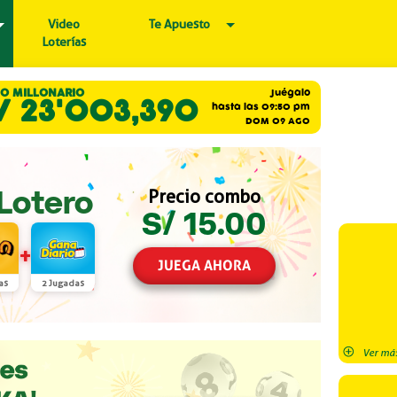
Video
Te Apuesto
Loterías
O MILLONARIO
Juégalo
/ 23'003,390
hasta las 09:50 pm
DOM 09 AGO
Precio combo
Lotero
/
S
15.00
+
JUEGA AHORA
as
2 Jugadas
Ver más